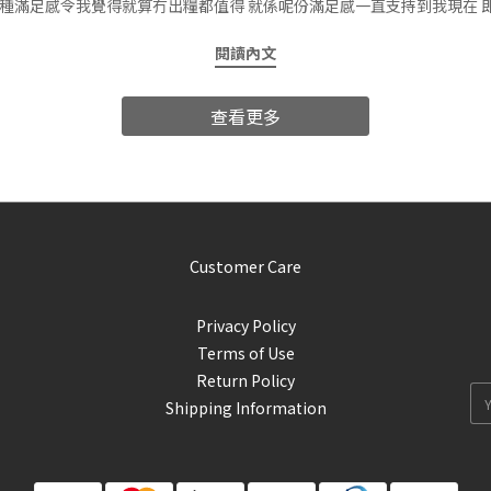
嗰種滿足感令我覺得就算冇出糧都值得 就係呢份滿足感一直支持到我現在 
分享了無數次 但都無阻我嘅passion 雖然過程總會有自我懷疑、滑啞 但都
閱讀內文
以慢慢消化 我相信每位咖啡人都想推廣精品咖啡文化 (應該係除非唔
我未有能力再開cafe去推廣（有人想投資歡迎DM🤭） 但我可以教育社會
查看更多
們認識咖啡 欣賞咖啡 多謝咖啡賦予意義給我 #聰sir講經 #mk講句勿忘
初衷
Customer Care
Privacy Policy
Terms of Use
Return Policy
Shipping Information