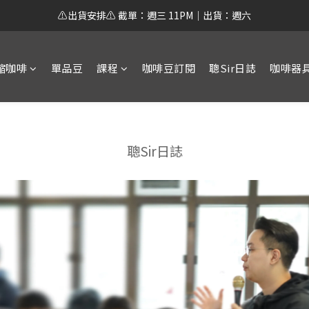
⚠️出貨安排⚠️ 截單：週三 11PM｜出貨：週六
縮咖啡
單品豆
課程
咖啡豆訂閱
聰Sir日誌
咖啡器
聰Sir日誌