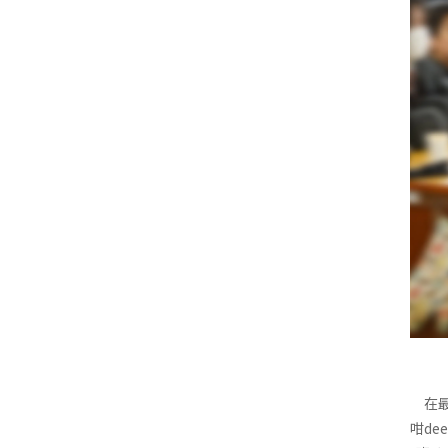
在最近一場既咖啡行業分享 有個學生問: 聰sir 你入行既初衷係咩？ 好少有學生問得
咁deep 搞到我都