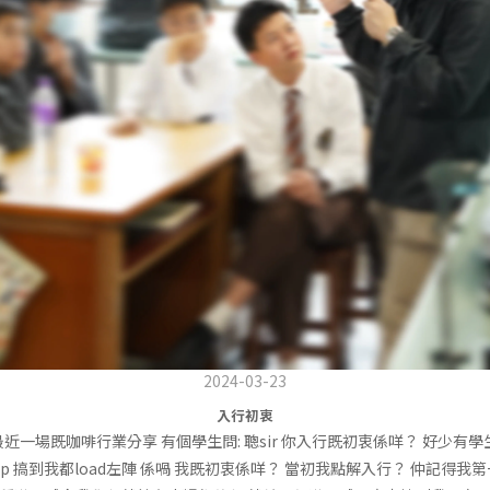
2024-03-23
入行初衷
load左陣 係喎 我既初衷係咩？ 當初我點解入行？ 仲記得我第一次教