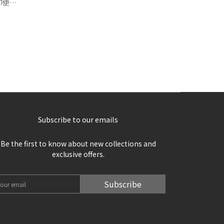
即使同
未來嘅主
Subscribe to our emails
Be the first to know about new collections and
exclusive offers.
Subscribe