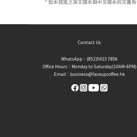
* 如本政策之英文版本與中文版本的文義
Contact Us
WhatsApp︰(852)5923 7856
Office Hours︰Monday to Saturday(10AM-6PM)
Email︰business@faceupcoffee.hk