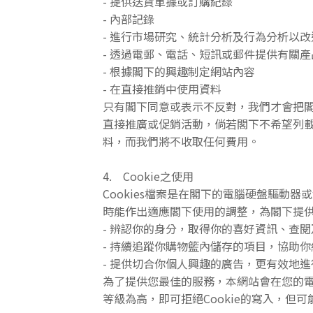
- 提供送貨單據或訂購紀錄
- 內部記錄
- 進行市場研究、統計分析及行為分析以
- 透過電郵、電話、短訊或郵件提供有關
- 根據閣下的興趣制定網站內容
- 在直接推銷中使用資料
只有閣下同意或表示不反對，我們才會把
直接推廣或促銷活動，倘若閣下不希望列載於我們
料，而我們將不收取任何費用。
4. Cookie之使用
Cookies檔案是在閣下的電腦硬盤驅
時能作出適應閣下使用的調整，為閣下提供
- 辨認你的身分，取得你的喜好資訊、查
- 持續追蹤你購物籃內儲存的項目，協助
- 提供切合你個人興趣的廣告，更有效地
為了提供您最佳的服務，本網站會在您的電腦
等級為高，即可拒絕Cookie的寫入，但