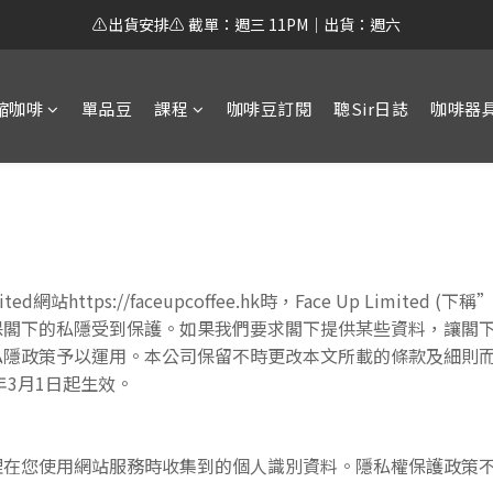
⚠️出貨安排⚠️ 截單：週三 11PM｜出貨：週六
縮咖啡
單品豆
課程
咖啡豆訂閱
聰Sir日誌
咖啡器
d網站https://faceupcoffee.hk時，Face Up Limite
保閣下的私隱受到保護。如果我們要求閣下提供某些資料，讓閣
私隱政策予以運用。本公司保留不時更改本文所載的條款及細則
年3月1日起生效。
理在您使用網站服務時收集到的個人識別資料。隱私權保護政策