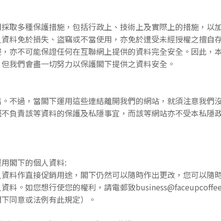
們採取多種保護措施，包括行政上、技術上及實際上的措施，以
人資料免於損失、盜竊或不當使用，亦免於遭受未經授權之擅自
侵，亦不可能保證任何在互聯網上提供的資料完全安全。因此，
，但我們會盡一切努力以保護閣下提供之資料安全。
結。不過，當閣下運用這些連結離開我們的網站，就須注意我們
概不負責該等資料的保護及私隱事宜，而該等網站亦不受本私隱
用閣下的個人資料:
人資料作直接促銷用途，閣下仍然可以隨時作出更改，您可以隨
如您想行使您的權利，請電郵致business@faceupcoff
閣下同意或法例有此規定）。