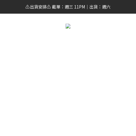
⚠️出貨安排⚠️ 截單：週三 11PM｜出貨：週六
區
懶人恩物
濃縮咖啡
單品豆
課程
咖啡豆訂閱