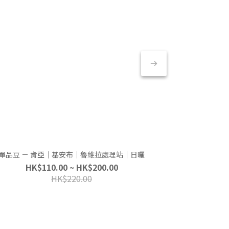
單品豆 － 肯亞｜基安布｜魯維拉處理站｜日曬
單一產區濃縮咖啡
HK$110.00 ~ HK$200.00
HK$
HK$220.00