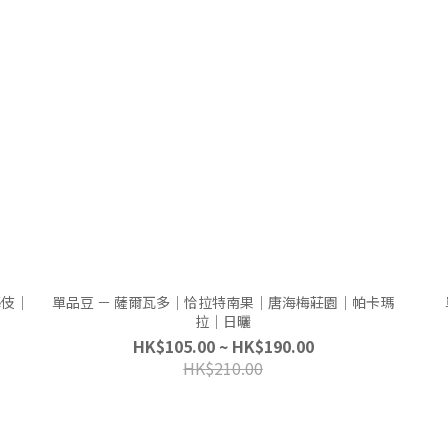
藝伎｜
單品豆 － 薩爾瓦多｜恰拉特南果｜唐海梅莊園｜帕卡瑪
拉｜日曬
HK$105.00 ~ HK$190.00
HK$210.00