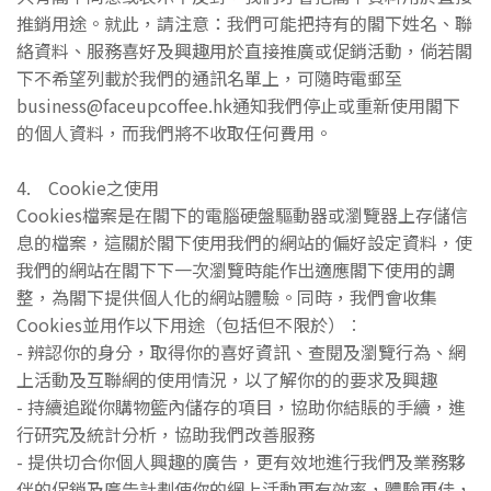
推銷用途。就此，請注意：我們可能把持有的閣下姓名、聯
絡資料、服務喜好及興趣用於直接推廣或促銷活動，倘若閣
下不希望列載於我們的通訊名單上，可隨時電郵至
business@faceupcoffee.hk通知我們停止或重新使用閣下
的個人資料，而我們將不收取任何費用。
4. Cookie之使用
Cookies檔案是在閣下的電腦硬盤驅動器或瀏覽器上存儲信
息的檔案，這關於閣下使用我們的網站的偏好設定資料，使
我們的網站在閣下下一次瀏覽時能作出適應閣下使用的調
整，為閣下提供個人化的網站體驗。同時，我們會收集
Cookies並用作以下用途（包括但不限於）︰
- 辨認你的身分，取得你的喜好資訊、查閱及瀏覽行為、網
上活動及互聯網的使用情況，以了解你的的要求及興趣
- 持續追蹤你購物籃內儲存的項目，協助你結賬的手續，進
行研究及統計分析，協助我們改善服務
- 提供切合你個人興趣的廣告，更有效地進行我們及業務夥
伴的促銷及廣告計劃使你的網上活動更有效率，體驗更佳，