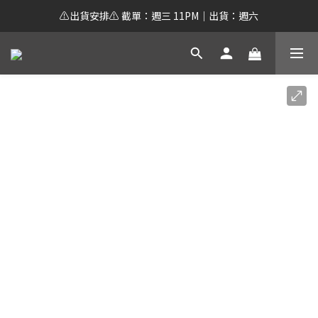
⚠️出貨安排⚠️ 截單：週三 11PM｜出貨：週六