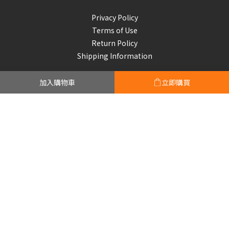
Privacy Policy
Terms of Use
Return Policy
Shipping Information
加入購物車
立即購買
Subscribe to our emails
Be the first to know about new collections and exclusive
offers.
Subscribe