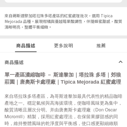
來自哥斯達黎加塔拉珠多塔產區的紅蜜處理批次，選用 Tipica
Mejorada 品種。展現柑橘與蔓越莓果酸調性，伴隨蜂蜜甜感，酸質
清晰明亮，整體平衡細緻。
商品描述
更多說明
推薦
商品描述
單一產區濃縮咖啡 － 斯達黎加｜塔拉珠 多塔｜郊狼
莊園｜唐奧斯卡處理廠｜Tipica Mejorada 紅蜜處理
來自塔拉珠多塔產區，為哥斯達黎加最具代表性的精品咖啡
產地之一。穩定氣候與高海拔環境，使咖啡風味更為集中，
酸質清晰且層次分明。并
由唐奧斯卡處理廠（Don Oscar
Micromill）精製，採用紅蜜處理法，在保留果膠甜感的同
時，維持整體風味的乾淨度與平衡感，使口感更顯細緻順