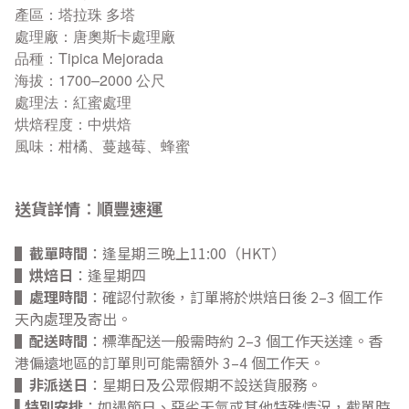
產區：塔拉珠 多塔
處理廠：唐奧斯卡處理廠
品種：Tipica Mejorada
海拔：1700–2000 公尺
處理法：紅蜜處理
烘焙程度：中烘焙
風味：柑橘、蔓越莓、蜂蜜
送貨詳情︰
順豐速運
▌
截單時間
：逢星期三晚上11:00（HKT）
▌
烘焙日
：逢星期四
▌
處理時間
：確認付款後，訂單將於烘焙日後 2–3 個工作
天內處理及寄出。
▌
配送時間
：標準配送一般需時約 2–3 個工作天送達。香
港偏遠地區的訂單則可能需額外 3–4 個工作天。
▌
非派送日
：星期日及公眾假期不設送貨服務。
特別安排
：如遇節日、惡劣天氣或其他特殊情況，截單時
▌