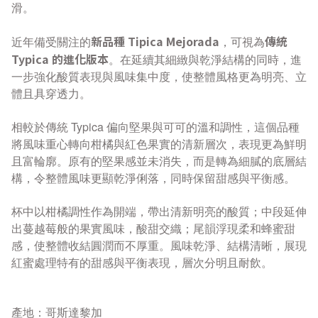
滑。
新品種 Tipica Mejorada
傳統
近年備受關注的
，可視為
Typica 的進化版本
。在延續其細緻與乾淨結構的同時，進
一步強化酸質表現與風味集中度，使整體風格更為明亮、立
體且具穿透力。
相較於傳統 Typica 偏向堅果與可可的溫和調性，這個品種
將風味重心轉向柑橘與紅色果實的清新層次，表現更為鮮明
且富輪廓。原有的堅果感並未消失，而是轉為細膩的底層結
構，令整體風味更顯乾淨俐落，同時保留甜感與平衡感。
杯中以柑橘調性作為開端，帶出清新明亮的酸質；中段延伸
出蔓越莓般的果實風味，酸甜交織；尾韻浮現柔和蜂蜜甜
感，使整體收結圓潤而不厚重。
風味乾淨、結構清晰，展現
紅蜜處理特有的甜感與平衡表現，層次分明且耐飲。
產地：哥斯達黎加