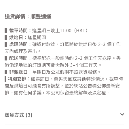
送貨詳情︰
順豐速運
▌
截單時間
：逢星期三晚上11:00（HKT）
▌
烘焙日
：逢星期四
▌
處理時間
：確認付款後，訂單將於烘焙日後 2–3 個工作
天內處理及寄出。
▌
配送時間
：標準配送一般需時約 2–3 個工作天送達。香
港偏遠地區的訂單則可能需額外 3–4 個工作天。
▌
非派送日
：星期日及公眾假期不設送貨服務。
特別安排
：如遇節日、惡劣天氣或其他特殊情況，截單時
▌
間及烘焙日可能會有所調整，並於網站公告欄公佈最新安
排。如有任何爭議，本公司保留最終解釋及決定權。
送貨方式 (3)