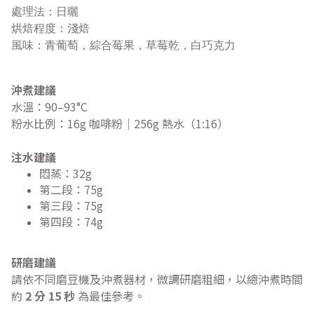
處理法：日曬
烘焙程度：淺焙
風味：青葡萄，綜合莓果，草莓乾，白巧克力
沖煮建議
水溫：90–93°C
粉水比例：16g 咖啡粉｜256g 熱水（1:16）
注水建議
悶蒸：32g
第二段：75g
第三段：75g
第四段：74g
研磨建議
請依不同磨豆機及沖煮器材，微調研磨粗細，以總沖煮時間
約
2 分 15 秒
為最佳參考。