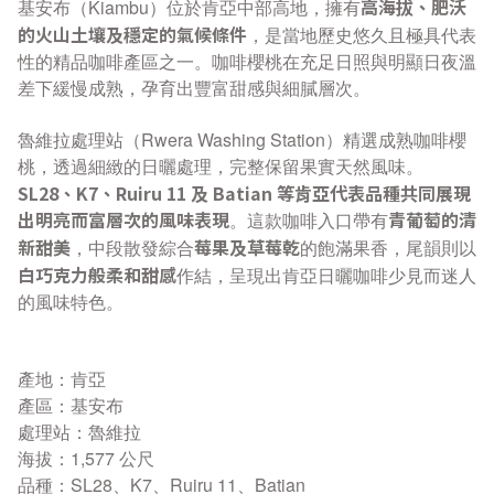
高海拔、肥沃
基安布（Kiambu）位於肯亞中部高地，擁有
的火山土壤及穩定的氣候條件
，是當地歷史悠久且極具代表
性的精品咖啡產區之一。咖啡櫻桃在充足日照與明顯日夜溫
差下緩慢成熟，孕育出豐富甜感與細膩層次。
魯維拉處理站（Rwera Washing Station）精選成熟咖啡櫻
桃，透過細緻的日曬處理，完整保留果實天然風味。
SL28、K7、Ruiru 11 及 Batian 等肯亞代表品種共同展現
出明亮而富層次的風味表現
青葡萄的清
。這款咖啡入口帶有
新甜美
莓果及草莓乾
，中段散發綜合
的飽滿果香，尾韻則以
白巧克力般柔和甜感
作結，呈現出肯亞日曬咖啡少見而迷人
的風味特色。
產地：肯亞
產區：基安布
處理站：魯維拉
海拔：1,577 公尺
品種：SL28、K7、Ruiru 11、Batian