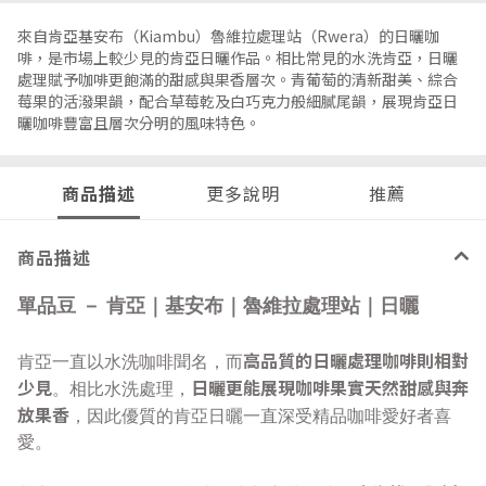
來自肯亞基安布（Kiambu）魯維拉處理站（Rwera）的日曬咖
啡，是市場上較少見的肯亞日曬作品。相比常見的水洗肯亞，日曬
處理賦予咖啡更飽滿的甜感與果香層次。青葡萄的清新甜美、綜合
莓果的活潑果韻，配合草莓乾及白巧克力般細膩尾韻，展現肯亞日
曬咖啡豐富且層次分明的風味特色。
商品描述
更多說明
推薦
商品描述
單品豆 － 肯亞｜基安布｜魯維拉處理站｜日曬
高品質的日曬處理咖啡則相對
肯亞一直以水洗咖啡聞名，而
少見
日曬更能展現咖啡果實天然甜感與奔
。相比水洗處理，
放果香
，因此優質的
肯亞日曬
一直深受精品咖啡愛好者喜
愛。