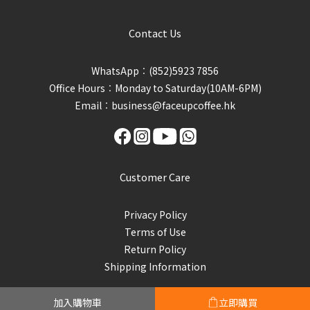
Contact Us
WhatsApp︰(852)5923 7856
Office Hours︰Monday to Saturday(10AM-6PM)
Email︰business@faceupcoffee.hk
Customer Care
Privacy Policy
Terms of Use
Return Policy
Shipping Information
加入購物車
立即購買