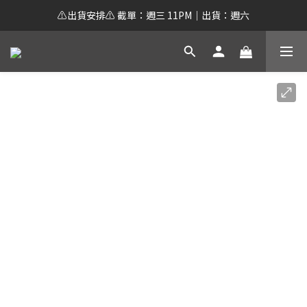
⚠️出貨安排⚠️ 截單：週三 11PM｜出貨：週六