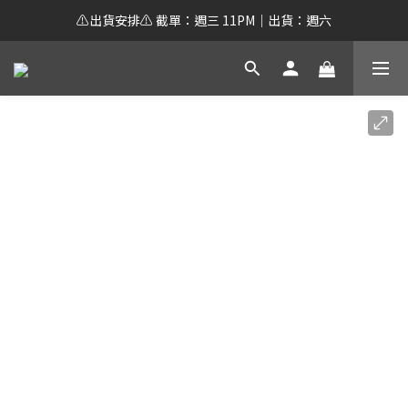
⚠️出貨安排⚠️ 截單：週三 11PM｜出貨：週六