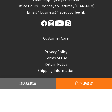
Office Hours︰Monday to Saturday(10AM-6PM)
Email︰business@faceupcoffee.hk
Customer Care
Privacy Policy
Terms of Use
Return Policy
Shipping Information
加入購物車
立即購買
Subscribe to our emails
Be the first to know about new collections and exclusive
offers.