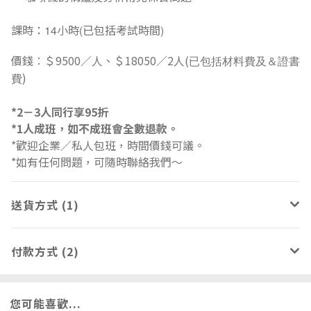
課時：
小時
已包括考試時間
14
(
)
價錢︰＄9500／人、＄18050／2人(
已包括材料費及＆證書
)
費
*2－3人同行享95折
*1人成班，如不成班會全數退款。
*歡迎企業／私人包班，時間價錢可議。
*如有任何問題，可隨時聯絡我們～
送貨方式 (1)
付款方式 (2)
您可能喜歡...