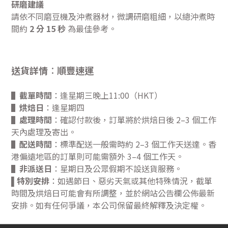
研磨建議
請依不同磨豆機及沖煮器材，微調研磨粗細，以總沖煮時
間約
2 分 15 秒
為最佳參考。
送貨詳情︰
順豐速運
▌
截單時間
：逢星期三晚上11:00（HKT）
▌
烘焙日
：逢星期四
▌
處理時間
：確認付款後，訂單將於烘焙日後 2–3 個工作
天內處理及寄出。
▌
配送時間
：標準配送一般需時約 2–3 個工作天送達。香
港偏遠地區的訂單則可能需額外 3–4 個工作天。
▌
非派送日
：星期日及公眾假期不設送貨服務。
特別安排
：如遇節日、惡劣天氣或其他特殊情況，截單
▌
時間及烘焙日可能會有所調整，並於網站公告欄公佈最新
安排。如有任何爭議，本公司保留最終解釋及決定權。