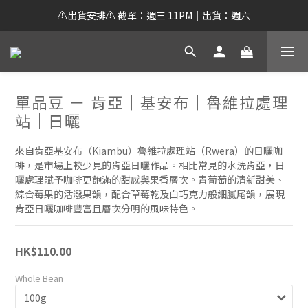
⚠️出貨安排⚠️ 截單：週三 11PM｜出貨：週六
單品豆 － 肯亞｜基安布｜魯維拉處理
站｜日曬
來自肯亞基安布（Kiambu）魯維拉處理站（Rwera）的日曬咖
啡，是市場上較少見的肯亞日曬作品。相比常見的水洗肯亞，日
曬處理賦予咖啡更飽滿的甜感與果香層次。青葡萄的清新甜美、
綜合莓果的活潑果韻，配合草莓乾及白巧克力般細膩尾韻，展現
肯亞日曬咖啡豐富且層次分明的風味特色。
HK$110.00
Whole Bean