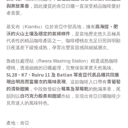
與奔放果香
，因此優質的
肯亞日曬
一直深受精品咖啡愛好
者喜愛。
高海拔、肥
基安布（Kiambu）位於肯亞中部高地，擁有
沃的火山土壤及穩定的氣候條件
，是當地歷史悠久且極具
代表性的精品咖啡產區之一。咖啡櫻桃在充足日照與明顯
日夜溫差下緩慢成熟，孕育出豐富甜感與細膩層次。
魯維拉處理站（Rwera Washing Station）精選成熟咖啡
櫻桃，透過細緻的日曬處理，完整保留果實天然風味。
SL28、K7、Ruiru 11 及 Batian 等肯亞代表品種共同展
現出明亮而富層次的風味表現
青葡萄
。這款咖啡入口帶有
的清新甜美
莓果及草莓乾
，中段散發綜合
的飽滿果香，尾
白巧克力般柔和甜感
韻則以
作結，呈現出肯亞日曬咖啡少
見而迷人的風味特色。
產地：肯亞