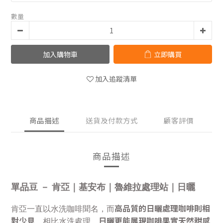
數量
加入購物車
立即購買
加入追蹤清單
商品描述
送貨及付款方式
顧客評價
商品描述
單品豆 － 肯亞｜基安布｜魯維拉處理站｜日曬
高品質的日曬處理咖啡則相
肯亞一直以水洗咖啡聞名，而
對少見
日曬更能展現咖啡果實天然甜感
。相比水洗處理，