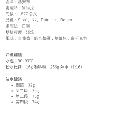
產區：基安布
處理站：魯維拉
海拔：1,577 公尺
品種：SL28、K7、Ruiru 11、Batian
處理法：日曬
烘焙程度：淺焙
風味：青葡萄，綜合莓果，草莓乾，白巧克力
沖煮建議
水溫：90–93°C
粉水比例：16g 咖啡粉｜256g 熱水（1:16）
注水建議
悶蒸：32g
第二段：75g
第三段：75g
第四段：74g