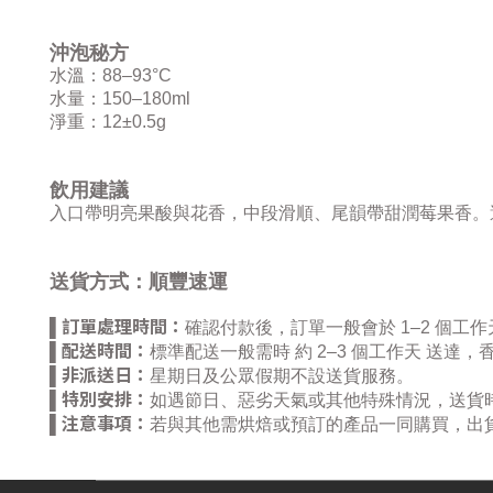
沖泡秘方
水溫：88–93°C
水量：150–180ml
淨重：12±0.5g
飲用建議
入口帶明亮果酸與花香，中段滑順、尾韻帶甜潤莓果香。
送貨方式：順豐速運
訂單處理時間：
▌
確認付款後，訂單一般會於 1–2 個工
配送時間：
▌
標準配送一般需時 約 2–3 個工作天 送達
非派送日：
▌
星期日及公眾假期不設送貨服務。
特別安排：
▌
如遇節日、惡劣天氣或其他特殊情況，送貨
注意事項：
▌
若與其他需烘焙或預訂的產品一同購買，出