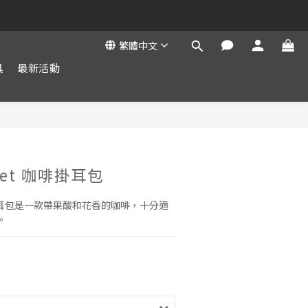
繁體中文
具
最新活動
立即購買
weet 咖啡掛耳包
 咖啡掛耳包是一款帶果酸和花香的咖啡，十分適
。