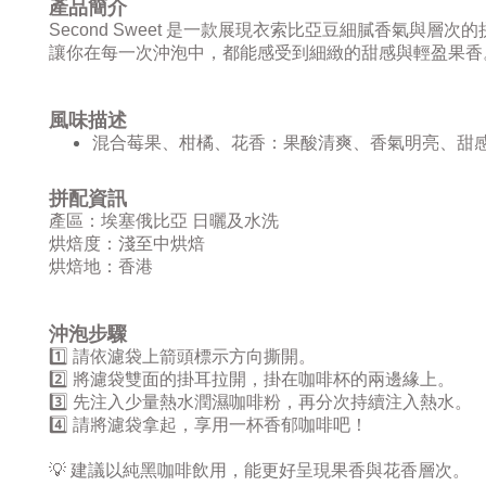
產品簡介
Second Sweet 是一款展現衣索比亞豆細膩香氣
讓你在每一次沖泡中，都能感受到細緻的甜感與輕盈果香
風味描述
混合莓果、柑橘、花香：果酸清爽、香氣明亮、甜
拼配資訊
產區：埃塞俄比亞 日曬及水洗
烘焙度：淺至中烘焙
烘焙地：香港
沖泡步驟
1️⃣ 請依濾袋上箭頭標示方向撕開。
2️⃣ 將濾袋雙面的掛耳拉開，掛在咖啡杯的兩邊緣上。
3️⃣ 先注入少量熱水潤濕咖啡粉，再分次持續注入熱水。
4️⃣ 請將濾袋拿起，享用一杯香郁咖啡吧！
💡 建議以純黑咖啡飲用，能更好呈現果香與花香層次。