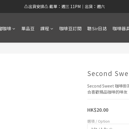
⚠️出貨安排⚠️ 截單：週三 11PM｜出貨：週六
縮咖啡
單品豆
課程
咖啡豆訂閱
聰Sir日誌
咖啡器
Second S
Second Sweet
合喜歡精品咖啡的啡友
HK$20.00
選項 / Option