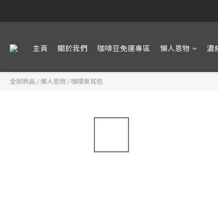
主頁
關於我們
咖啡豆免運專區
懶人恩物
濃
全部商品
/
懶人恩物
/
咖啡掛耳包