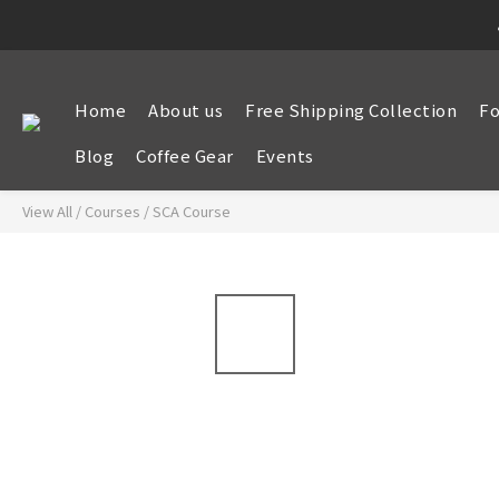
Home
About us
Free Shipping Collection
Fo
Blog
Coffee Gear
Events
View All
/
Courses
/
SCA Course