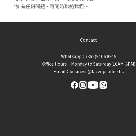
*如有任何問題，可隨時聯絡我們～
Contact
Whatsapp︰(852)9106 8919
Office Hours︰Monday to Saturday(10AM-6PM)
Email︰business@faceupcoffee.hk