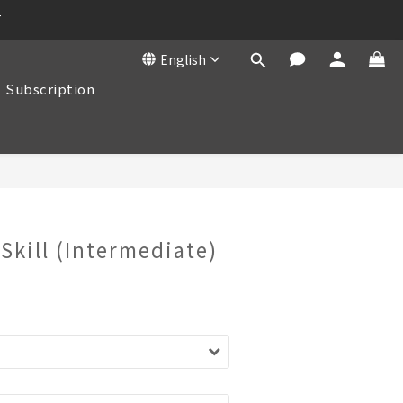
T
English
Subscription
BUY NOW
 Skill (Intermediate)