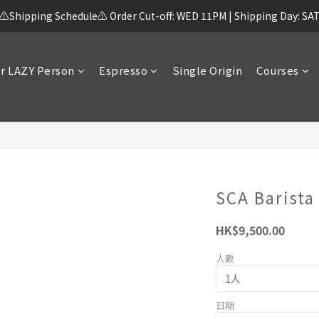
⚠️Shipping Schedule⚠️ Order Cut-off: WED 11PM | Shipping Day: SA
r LAZY Person
Espresso
Single Origin
Courses
SCA Barista
HK$9,500.00
人數
日期