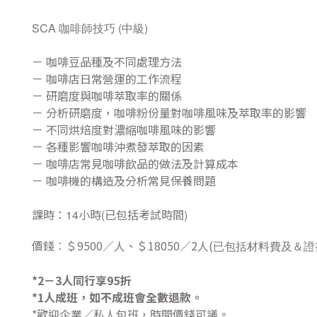
SCA 咖啡師技巧 (中級)
－ 咖啡豆品種及不同處理方法
－ 咖啡店日常營運的工作流程
－ 研磨度與咖啡萃取率的關係
－ 分析研磨度，咖啡粉份量對咖啡風味及萃取率的影響
－ 不同烘焙度對濃縮咖啡風味的影響
－ 各種影響咖啡沖煮發萃取的因素
－ 咖啡店常見咖啡飲品的做法及計算成本
－ 咖啡機的構造及分析常見保養問題
課時：
小時
已包括考試時間
14
(
)
價錢︰＄9500／人、＄18050／2人(
已包括材料費及＆證
*2－3人同行享95折
*1人成班，如不成班會全數退款。
*歡迎企業／私人包班，時間價錢可議。